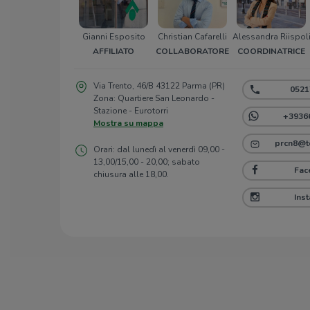
Gianni Esposito
Christian Cafarelli
Alessandra Riispol
AFFILIATO
COLLABORATORE
COORDINATRICE
Via Trento, 46/B 43122 Parma (PR)
0521
Zona: Quartiere San Leonardo -
Stazione - Eurotorri
+3936
Mostra su mappa
prcn8@t
Orari: dal lunedì al venerdì 09,00 -
13,00/15,00 - 20,00; sabato
Fac
chiusura alle 18,00.
Ins