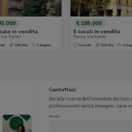
05.000
€ 185.000
cale in vendita
5 locali in vendita
 Via Trento
Parma, Via trento
ali
105 Mq
1 bagno
6 locali
135 Mq
1 ba
Contattaci
Sei alla ricerca dell'immobile dei tuoi
professionisti senza impegno, sarai r
Nome