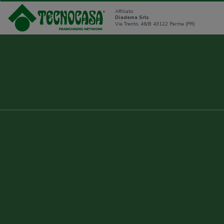
Affiliato
Diadema Srls
Via Trento, 46/B 43122 Parma (PR)