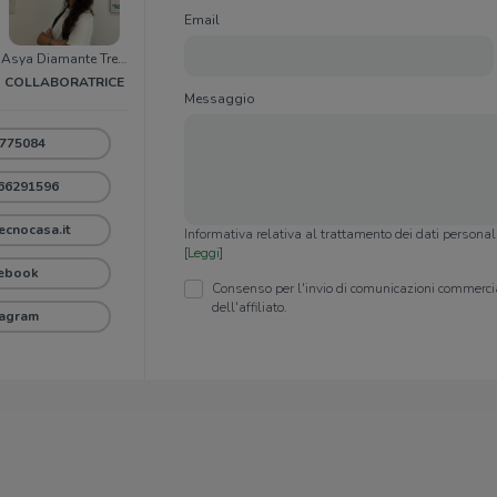
Email
i
Asya Diamante Treboldi
COLLABORATRICE
Messaggio
775084
66291596
ecnocasa.it
Informativa relativa al trattamento dei dati persona
[
Leggi
]
ebook
Consenso per l'invio di comunicazioni commercia
dell'affiliato.
tagram