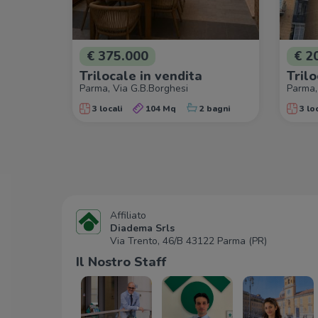
€ 375.000
€ 2
Trilocale in vendita
Trilo
Parma, Via G.B.Borghesi
Parma,
3 locali
104 Mq
2 bagni
3 loc
Affiliato
Diadema Srls
Via Trento, 46/B 43122 Parma (PR)
Il Nostro Staff