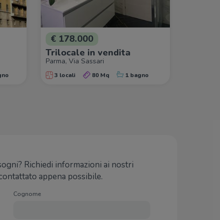
€ 178.000
Trilocale in vendita
Parma, Via Sassari
gno
3 locali
80 Mq
1 bagno
 sogni? Richiedi informazioni ai nostri
icontattato appena possibile.
Cognome