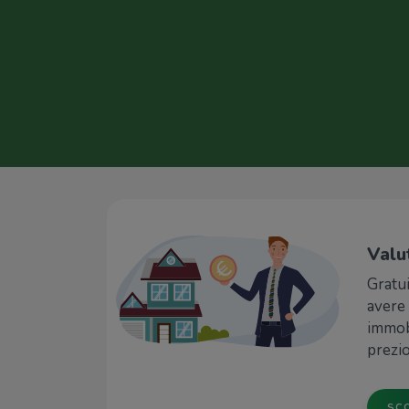
Valu
Gratu
avere 
immob
prezio
SCO